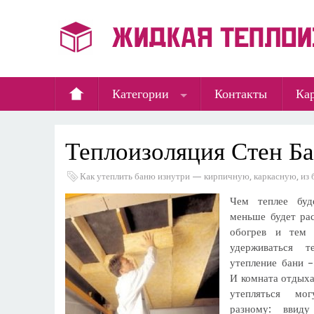
Категории
Контакты
Кар
Теплоизоляция Стен Б
Как утеплить баню изнутри — кирпичную, каркасную, из б
Чем теплее буд
меньше будет рас
обогрев и тем
удерживаться 
утепление бани –
И комната отдыха
утепляться мо
разному: ввиду