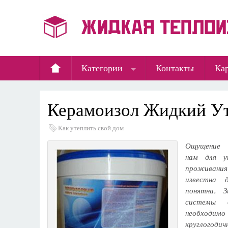
Категории
Контакты
Кар
Керамоизол Жидкий Ут
Как утеплить свой дом
Ощущение 
нам для у
проживани
известна 
понятна. 
системы 
необход
круглогодич