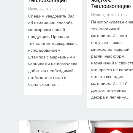
Теплоизоляция
Жидкую
Теплоизоляцию
Июль 27, 2026 – 01:32
Июль 7, 2026 – 01:27
Спешим уведомить Вас
Пенополиуретан оче
об изменении способа
технологичный
маркировки нашей
материал. Из него
продукции. Прошлая
получают такое
технология маркировки с
множество изделий
использованием
различных форм,
штампов с маркерными
назначений и свойств
чернилами не позволяла
что просто не веритс
добиться необходимой
что это все один
стойкости оттиска и
материал. Из ППУ
была склонна...
делают элементы
декора и лепнину...