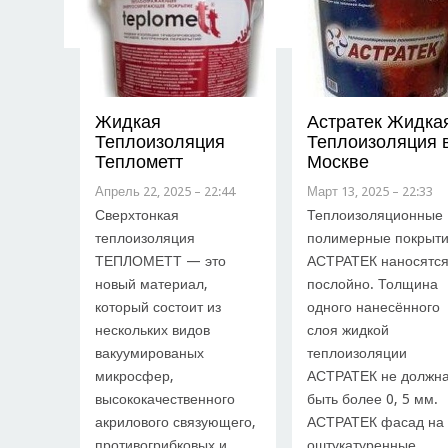
Жидкая
Астратек Жидка
Теплоизоляция
Теплоизоляция 
Теплометт
Москве
Апрель 22, 2025 – 22:44
Март 13, 2025 – 22:33
Сверхтонкая
Теплоизоляционные
теплоизоляция
полимерные покрыт
ТЕПЛОМЕТТ — это
АСТРАТЕК наносятс
новый материал,
послойно. Толщина
который состоит из
одного нанесённого
нескольких видов
слоя жидкой
вакуумированых
теплоизоляции
микросфер,
АСТРАТЕК не должн
высококачественного
быть более 0, 5 мм.
акрилового связующего,
АСТРАТЕК фасад на
противогрибковых и
оштукатуренные