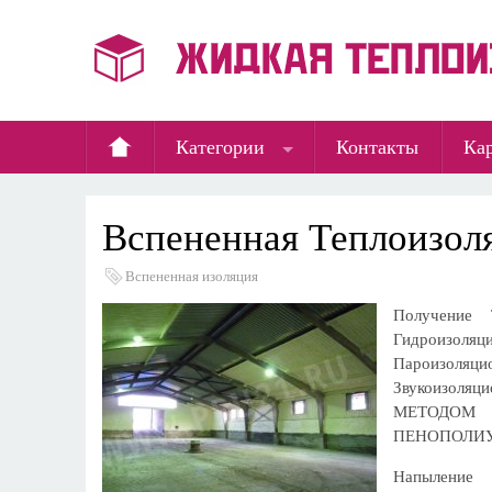
Категории
Контакты
Кар
Вспененная Теплоизол
Вспененная изоляция
Получение Т
Гидроизоляц
Пароизоляци
Звукоизол
МЕТОДО
ПЕНОПОЛИ
Напыле