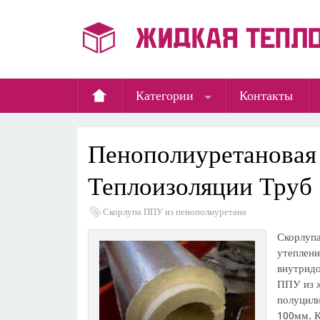
Категории
Контакты
Пенополиуретановая
Теплоизоляции Труб
Скорлупа ППУ из пенополиуретана
Скорлуп
утеплен
внутридо
ППУ из ж
полуцил
100мм. К