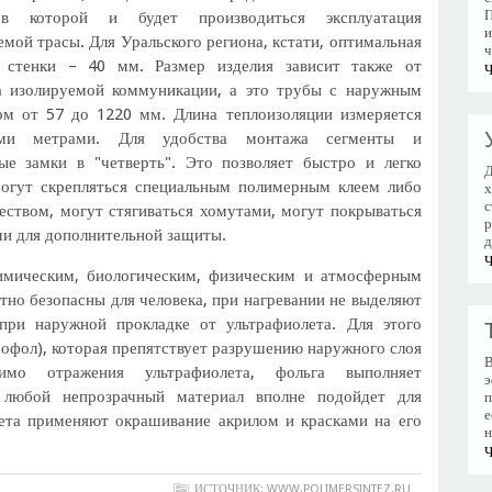
П
 в которой и будет производиться эксплуатация
и
мой трасы. Для Уральского региона, кстати, оптимальная
ч
 стенки – 40 мм. Размер изделия зависит также от
Ч
а изолируемой коммуникации, а это трубы с наружным
ом от 57 до 1220 мм. Длина теплоизоляции измеряется
ыми метрами. Для удобства монтажа сегменты и
е замки в "четверть". Это позволяет быстро и легко
Д
огут скрепляться специальным полимерным клеем либо
х
с
твом, могут стягиваться хомутами, могут покрываться
р
и для дополнительной защиты.
д
Ч
имическим, биологическим, физическим и атмосферным
тно безопасны для человека, при нагревании не выделяют
при наружной прокладке от ультрафиолета. Для этого
мофол), которая препятствует разрушению наружного слоя
В
имо отражения ультрафиолета, фольга выполняет
э
 любой непрозрачный материал вполне подойдет для
п
е
ета применяют окрашивание акрилом и красками на его
н
Ч
ИСТОЧНИК: WWW.POLIMERSINTEZ.RU