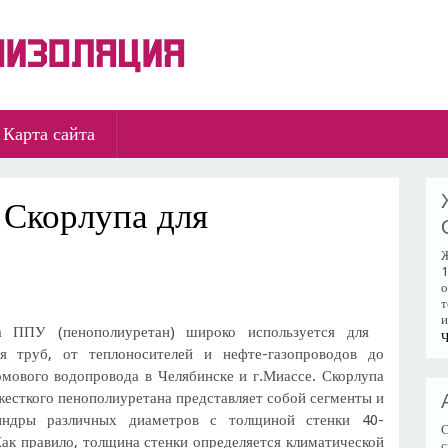
Карта сайта
 Скорлупа для
Ж
1
о
т
и
а ППУ (пенополиуретан) широко используется для
Ч
ия труб, от теплоносителей и нефте-газопроводов до
мового водопровода в Челябинске и г.Миассе. Скорлупа
есткого пенополиуретана представляет собой сегменты и
индры различных диаметров с толщиной стенки 40-
С
ак правило, толщина стенки определяется климатической
с