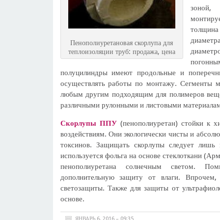
зоной,
монтируе
толщина
диаметр
Пенополиуретановая скорлупа для
диаметр
теплоизоляции труб: продажа, цена
погонн
полуцилиндры имеют продольные и поперечны
осуществлять работы по монтажу. Сегменты м
любым другим подходящим для полимеров вещес
различными рулонными и листовыми материалам
Скорлупы ППУ
(пенополиуретан) стойки к х
воздействиям. Они экологически чисты и абсолю
токсинов. Защищать скорлупы следует лишь 
используется фольга на основе стеклоткани (Ар
пенополиуретана солнечным светом. Пом
дополнительную защиту от влаги. Впрочем,
светозащиты. Также для защиты от ультрафиол
основе.
ЯНВАРЬ 6, 2016 – 09:35