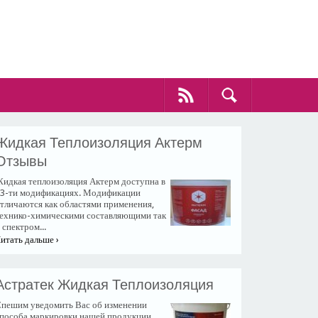
Жидкая Теплоизоляция Актерм
Отзывы
идкая теплоизоляция Актерм доступна в
3-ти модификациях. Модификации
тличаются как областями применения,
ехнико-химическими составляющими так
 спектром...
итать дальше ›
Астратек Жидкая Теплоизоляция
пешим уведомить Вас об изменении
пособа маркировки нашей продукции.