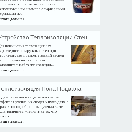
рошлая технология маркировки с
спользованием штампов с маркерными
ернилами не...
итать дальше ›
Устройство Теплоизоляции Стен
ля повышения теплозащитных
арактеристик наружных стен при
троительстве и ремонте зданий весьма
аспространено устройство
ополнительной теплоизоляции...
итать дальше ›
Теплоизоляция Пола Подвала
 действительности, довольно часто
ффект от утепления сводят к нулю даже с
равильно подобранными утеплителями,
сли, например, утеплять не то, что
ужно...
итать дальше ›