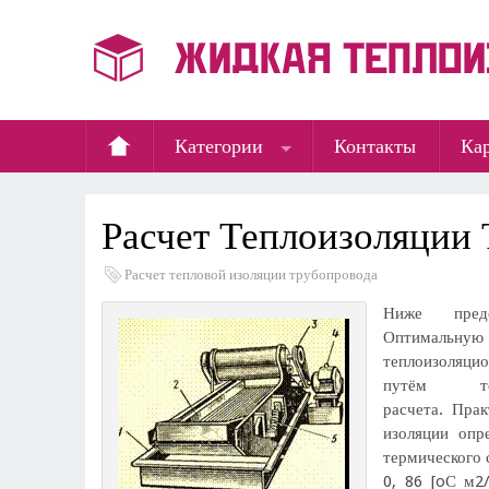
Категории
Контакты
Кар
Расчет Теплоизоляции 
Расчет тепловой изоляции трубопровода
Ниже предс
Оптимал
теплоизоляц
путём техн
расчета. Пра
изоляции опр
термического 
0, 86 [oС м2