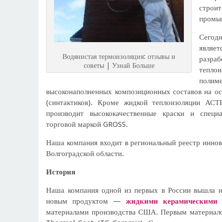
стро
промы
Сего
явля
Водянистая термоизоляция: отзывы и
разра
советы | Узнай Больше
тепло
поли
высоконаполненных композиционных составов на о
(синтактиков). Кроме жидкой теплоизоляции АС
производит высококачественные краски и специ
торговой маркой GROSS.
Наша компания входит в региональный реестр инно
Волгоградской области.
История
Наша компания одной из первых в России вышла 
новым продуктом —
жидкими керамическими 
материалами производства США. Первым материал