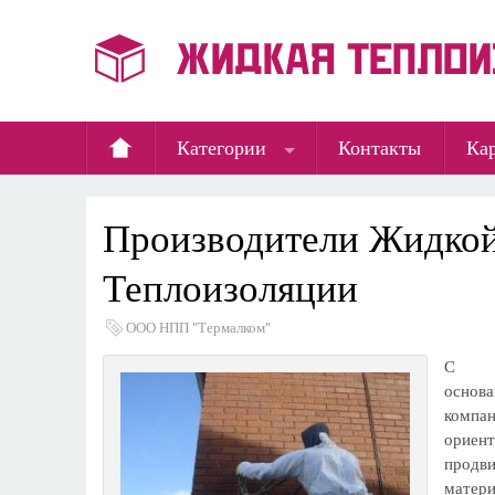
Категории
Контакты
Кар
Производители Жидко
Теплоизоляции
ООО НПП "Термалком"
С м
осно
компа
ори
продв
матер