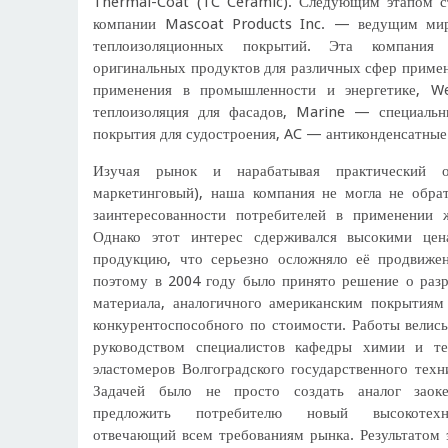
Thermal-Coat (TC Ceramic). Следующим этапом с
компании Mascoat Products Inc. — ведущим ми
теплоизоляционных покрытий. Эта компания
оригинальных продуктов для различных сфер примен
применения в промышленности и энергетике, W
теплоизоляция для фасадов, Marine — специальн
покрытия для судостроения, AC — антиконденсатные
Изучая рынок и нарабатывая практический о
маркетинговый), наша компания не могла не обра
заинтересованности потребителей в применении 
Однако этот интерес сдерживался высокими це
продукцию, что серьезно осложняло её продвиже
поэтому в 2004 году было принято решение о разр
материала, аналогичного американским покрытиям 
конкурентоспособного по стоимости. Работы велись
руководством специалистов кафедры химии и те
эластомеров Волгоградского государственного техн
Задачей было не просто создать аналог заоке
предложить потребителю новый высокотехн
отвечающий всем требованиям рынка. Результатом э