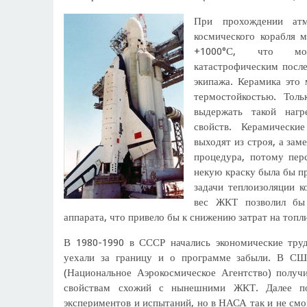
При прохождении атм
космического корабля м
+1000°С, что м
катастрофическим после
экипажа. Керамика это 
термостойкостью. Толь
выдержать такой нагр
свойств. Керамически
выходят из строя, а зам
процедура, потому пер
некую краску была бы 
задачи теплоизоляции к
вес ЖКТ позволил бы 
аппарата, что привело бы к снижению затрат на топл
В 1980-1990 в СССР начались экономические тру
уехали за границу и о программе забыли. В С
(Национальное Аэрокосмическое Агентство) получ
свойствам схожий с нынешними ЖКТ. Далее по
экспериментов и испытаний, но в НАСА так и не смо