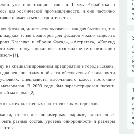
жении уже при толщине слоя в 1 мм. Разработка и
П
и
лось для космической промышленности, и они частично
ч
ктивно применяться в строительстве.
Ч
ния фасадов, может использоваться как для бытового, так
к жидких теплоизоляторов для фасадов можно выделить
оня Классик» и «Броня Фасад», «Астратек», «Корунд
Д
го менее популярными являются жидкие тетплоизоляции
х
зол» [1].
с
р
ду на специализированном предприятии в городе Казань,
д
Ч
а для решения задач в области обеспечения безопасности
 условиях. Специалисты высочайшего класса постоянно
материалов. В 2009 году был зарегистрирован патент.
нный материал [2].
В
 высокотехнологичных синтетических материалов:
э
п
е
амики, стекла или полимерных шариков, заполненных
н
 быть разный состав, уровень однородности и размеры
Ч
нентов;