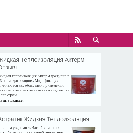
Жидкая Теплоизоляция Актерм
Отзывы
идкая теплоизоляция Актерм доступна в
3-ти модификациях. Модификации
тличаются как областями применения,
ехнико-химическими составляющими так
 спектром...
итать дальше ›
Астратек Жидкая Теплоизоляция
пешим уведомить Вас об изменении
пособа маркировки нашей продукции.