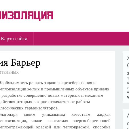
Карта сайта
ия Барьер
ОИТЕЛЬНЫХ
Ж
1
Необходимость решать задачи энергосбережения и
о
т
теплоизоляции жилых и промышленных объектов привело
и
к разработке совершенно новых материалов, механизм
Ч
действия которых в корне отличается от работы
классических термоизоляторов.
Благодаря своим уникальным качествам жидкая
теплоизоляция, иначе называемая энергосберегающей
С
теплоотражающей краской или теплокраской, способна
с