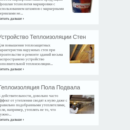
рошлая технология маркировки с
спользованием штампов с маркерными
ернилами не...
итать дальше ›
Устройство Теплоизоляции Стен
ля повышения теплозащитных
арактеристик наружных стен при
троительстве и ремонте зданий весьма
аспространено устройство
ополнительной теплоизоляции...
итать дальше ›
Теплоизоляция Пола Подвала
 действительности, довольно часто
ффект от утепления сводят к нулю даже с
равильно подобранными утеплителями,
сли, например, утеплять не то, что
ужно...
итать дальше ›