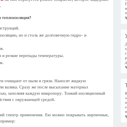
П
.
и
ч
 теплоизоляция?
Ч
нструкций.
золяцию, но и столь же долговечную гидро- и
Д
я.
х
с
в и резкие перепады температуры.
р
м.
д
Ч
ти очищают от пыли и грязи. Наносят жидкую
и валика. Сразу же после высыхание материал
тью, заполняя каждую микропору. Тонкий изоляционный
В
э
йствия с окружающей средой.
п
е
н
ий спектр применения. Ею можно покрывать кирпичные,
Ч
апример: