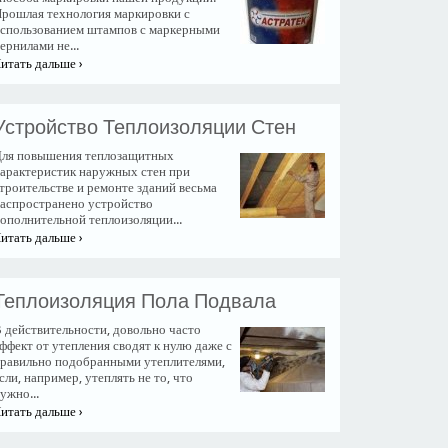
рошлая технология маркировки с
спользованием штампов с маркерными
ернилами не...
итать дальше ›
Устройство Теплоизоляции Стен
ля повышения теплозащитных
арактеристик наружных стен при
троительстве и ремонте зданий весьма
аспространено устройство
ополнительной теплоизоляции...
итать дальше ›
Теплоизоляция Пола Подвала
 действительности, довольно часто
ффект от утепления сводят к нулю даже с
равильно подобранными утеплителями,
сли, например, утеплять не то, что
ужно...
итать дальше ›