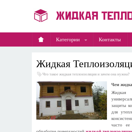
Категории
Контакты
Жидкая Теплоизоляц
Что такое жидкая теплоизоляция и зачем она нужна?
Чем жидка
Жидкая 
универсал
защиты ко
для утеп
консистен
часто ее
обработке поверхностей
жидкой теплоизоляци