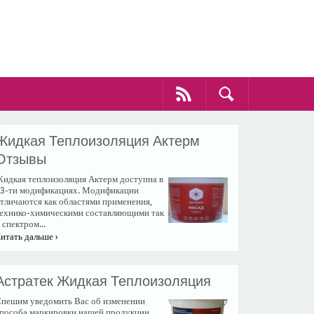
Жидкая Теплоизоляция Актерм
Отзывы
идкая теплоизоляция Актерм доступна в
3-ти модификациях. Модификации
тличаются как областями применения,
ехнико-химическими составляющими так
 спектром...
итать дальше ›
Астратек Жидкая Теплоизоляция
пешим уведомить Вас об изменении
пособа маркировки нашей продукции.