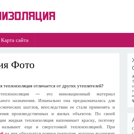
Карта сайта
ия Фото
Ж
1
я теплоизоляция отличается от других утеплителей?
о
т
теплоизоляция — это инновационный материал
и
ьного назначения. Изначально она предназначалась для
Ч
смических шатлов, впоследствии ее стали применять и
ления производственных и жилых объектов. По своей
ции жидкая теплоизоляция напоминает краску, поэтому
 называют еще и сверхтонкой теплоизоляцией. При
С
ей
на них образуется ровное покрытие, которое выдержит
с