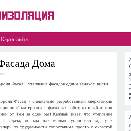
Карта сайта
Фасада Дома
дов
Ж
1
Броня Фасад – утепление фасадов одним взмахом кисти
о
т
и
Ч
 Броня Фасад - специально разработанный сверхтонкий
ляционный материал для фасадных работ, который можно
ной от 1мм за один раз! Каждый знает, что утепление
ая задача, но мы максимально упростили задачу -
С
теперь по трудоемкости сопоставима просто с окраской
с