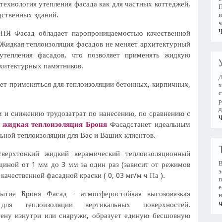
 технология утепления фасада как для частных коттеджей,
П
дственных зданий.
и
ч
Ч
ОНЯ Фасад обладает паропроницаемостью качественной
 Жидкая теплоизоляция фасадов не меняет архитектурный
утепления фасадов, что позволяет применять жидкую
рхитектурных памятников.
Д
т применяться для теплоизоляции бетонных, кирпичных,
х
с
р
д
 и снижению трудозатрат по нанесению, по сравнению с
Ч
,
жидкая теплоизоляция Броня
Фасадстанет идеальным
ьной теплоизоляции для Вас и Ваших клиентов.
сверхтонкий жидкий керамический теплоизоляционный
В
иной от 1 мм до 3 мм за один раз (зависит от режимов
э
чественной фасадной краски ( 0, 03 мг/м ч Па ).
п
е
рытие Броня Фасад - атмосферостойкая высоковязкая
н
для теплоизоляции вертикальных поверхностей.
Ч
тену изнутри или снаружи, образует единую бесшовную