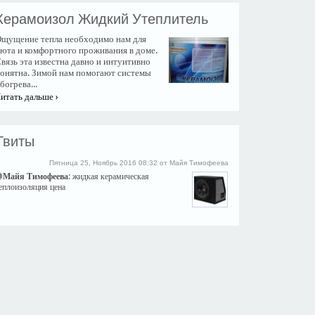
Керамоизол Жидкий Утеплитель
щущение тепла необходимо нам для
юта и комфортного проживания в доме.
вязь эта известна давно и интуитивно
онятна. Зимой нам помогают системы
богрева...
итать дальше ›
Твиты
Пятница 25, Ноябрь 2016 08:32 от Майя Тимофеева
@
Майя Тимофеева
: жидкая керамическая
еплоизоляция цена