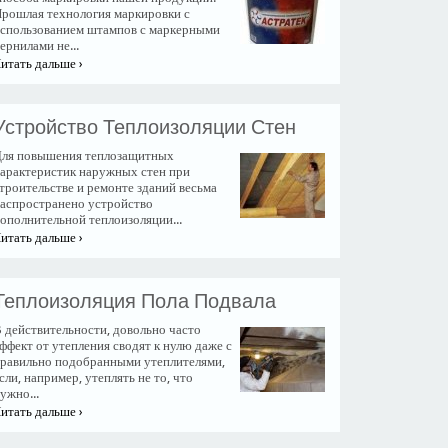
рошлая технология маркировки с
спользованием штампов с маркерными
ернилами не...
итать дальше ›
Устройство Теплоизоляции Стен
ля повышения теплозащитных
арактеристик наружных стен при
троительстве и ремонте зданий весьма
аспространено устройство
ополнительной теплоизоляции...
итать дальше ›
Теплоизоляция Пола Подвала
 действительности, довольно часто
ффект от утепления сводят к нулю даже с
равильно подобранными утеплителями,
сли, например, утеплять не то, что
ужно...
итать дальше ›