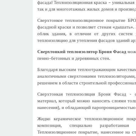
фасада! Теплоизоляционная краска – уникальная
так и для многоэтажных жилых домов и произво
Сверхтонкое теплоизоляционное покрытие БР
фасадной краски и позволяет стенам «дышать».
облик здания, в отличии от других систем 
теплоизоляцию для утепления фасадов зданий а
Сверхтонкий теплоизолятор Броня Фасад
може
пенно-бетонных и деревянных стен.
Благодаря высоким теплоотражающим качествам
аналогичными сверхтонкими теплоизоляторами
решением в области строительной профессионал
Сверхтонкая теплоизоляция Броня Фасад - 
материал, который можно наносить слоями толщ
нанесения), и обладающий паропроницаемостью ка
Жидко керамическое теплоизоляционное пок
композиция, специально разработанная 
Теплоизоляционное покрытие, нанесенное на с