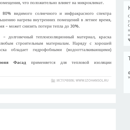
помещения, что положительно влияет на микроклимат.
о 80% видимого солнечного и инфракрасного спектра
О
ньшению нагрева внутренних помещений в летнее время,
у
С
мя – может снизить потери тепла до 30%.
п
о
д
– долговечный теплоизоляционный материал, краска
Ч
к любым строительным материалам. Наряду с хорошей
раска обладает гидрофобными (водоотталкивающими)
роня Фасад
применяется для тепловой изоляции
т
ИСТОЧНИК: WWW.IZOHANSOL.RU