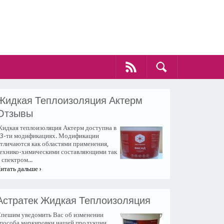
Жидкая Теплоизоляция Актерм
Отзывы
идкая теплоизоляция Актерм доступна в
3-ти модификациях. Модификации
тличаются как областями применения,
ехнико-химическими составляющими так
 спектром...
итать дальше ›
Астратек Жидкая Теплоизоляция
пешим уведомить Вас об изменении
пособа маркировки нашей продукции.