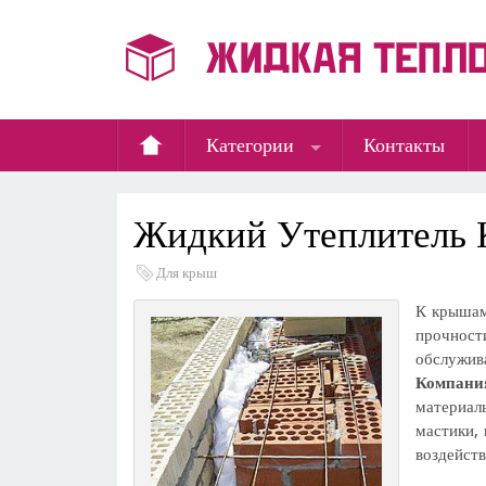
Категории
Контакты
Жидкий Утеплитель
Для крыш
К крышам
прочност
обслужива
Компани
материалы
мастики,
воздейств