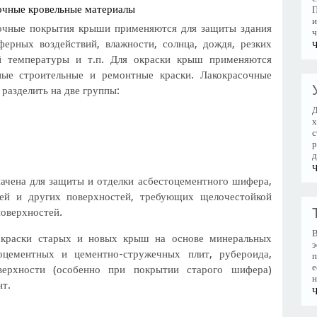
очные кровельные материалы
П
и
очные покрытия крыши применяются для защиты здания
ч
ферных воздействий, влажности, солнца, дождя, резких
Ч
й температуры и т.п. Для окраски крыш применяются
ные строительные и ремонтные краски. Лакокрасочные
разделить на две группы:
Д
х
с
р
д
Ч
ачена для защиты и отделки асбестоцементного шифера,
лей и других поверхностей, требующих щелочестойкой
поверхностей.
В
окраски старых и новых крыш на основе минеральных
э
ноцементных и цементно-стружечных плит, рубероида,
п
е
верхности (особенно при покрытии старого шифера)
н
т.
Ч