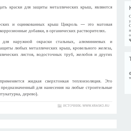
ать краски для защиты металлических крыш, являются
О
у
ических и оцинкованных крыш Цикроль — это матовая
С
коррозионные добавки, в органических растворителях.
п
о
Ч
 для наружной окраски стальных, алюминиевых и
защиты любых металлических крыш, кровельного железа,
ллических листов, водосточных труб, желобов и других
т
рименяется жидкая сверхтонкая теплоизоляция. Это
 предназначенный для нанесения на любые строительные
тукатурка, дерево).
ИСТОЧНИК: WWW.KRASKO.RU