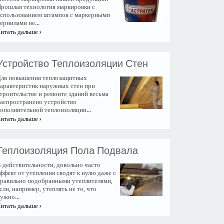
рошлая технология маркировки с
спользованием штампов с маркерными
ернилами не...
итать дальше ›
Устройство Теплоизоляции Стен
ля повышения теплозащитных
арактеристик наружных стен при
троительстве и ремонте зданий весьма
аспространено устройство
ополнительной теплоизоляции...
итать дальше ›
Теплоизоляция Пола Подвала
 действительности, довольно часто
ффект от утепления сводят к нулю даже с
равильно подобранными утеплителями,
сли, например, утеплять не то, что
ужно...
итать дальше ›