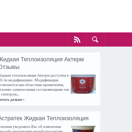
Жидкая Теплоизоляция Актерм
Отзывы
идкая теплоизоляция Актерм доступна в
3-ти модификациях. Модификации
тличаются как областями применения,
ехнико-химическими составляющими так
 спектром...
итать дальше ›
Астратек Жидкая Теплоизоляция
пешим уведомить Вас об изменении
пособа маркировки нашей продукции.