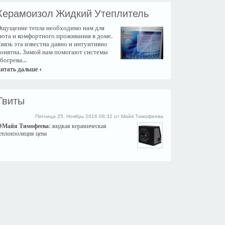
Керамоизол Жидкий Утеплитель
щущение тепла необходимо нам для
юта и комфортного проживания в доме.
вязь эта известна давно и интуитивно
онятна. Зимой нам помогают системы
богрева...
итать дальше ›
Твиты
Пятница 25, Ноябрь 2016 08:32 от Майя Тимофеева
@
Майя Тимофеева
: жидкая керамическая
еплоизоляция цена