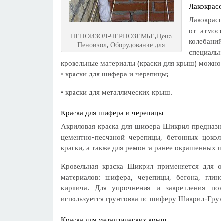
Лакокрас
Лакокрас
от атмос
ПЕНОИЗОЛ-ЧЕРНОЗЕМЬЕ,Цена
колебани
Пеноизол, Оборудование для
специаль
кровельные материалы (краски для крыш) можно 
• краски для шифера и черепицы;
• краски для металлических крыш.
Краска для шифера и черепицы
Акриловая краска для шифера Шикрил предназн
цементно-песчаной черепицы, бетонных цоко
краски, а также для ремонта ранее окрашенных 
Кровельная краска Шикрил применяется для 
материалов: шифера, черепицы, бетона, гли
кирпича. Для упрочнения и закрепления по
используется грунтовка по шиферу Шикрил-Грун
Краска для металлических крыш