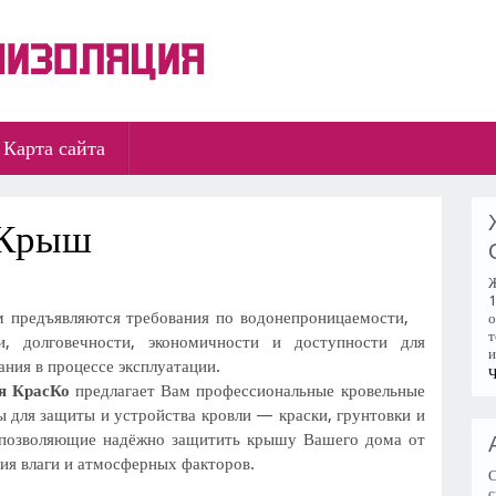
Карта сайта
 Крыш
Ж
1
 предъявляются требования по водонепроницаемости,
о
т
и, долговечности, экономичности и доступности для
и
ния в процессе эксплуатации.
Ч
я КрасКо
предлагает Вам профессиональные кровельные
 для защиты и устройства кровли — краски, грунтовки и
 позволяющие надёжно защитить крышу Вашего дома от
ия влаги и атмосферных факторов.
С
с