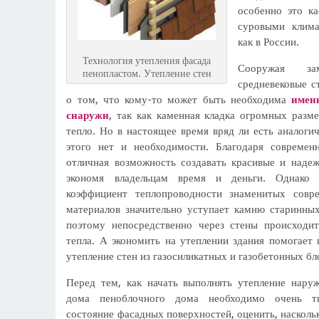
особенно это ка
суровыми клима
как в России.
Технология утепления фасада
Сооружая за
пенопластом. Утепление стен
средневековые с
о том, что кому-то может быть необходима
имен
снаружи
, так как каменная кладка огромных разме
тепло. Но в настоящее время вряд ли есть аналоги
этого нет и необходимости. Благодаря современ
отличная возможность создавать красивые и наде
экономя владельцам время и деньги. Однако 
коэффициент теплопроводности знаменитых совр
материалов значительно уступает камню старинны
поэтому непосредственно через стены происходи
тепла. А экономить на утеплении здания помогает 
утепление стен из газосиликатных и газобетонных бл
Перед тем, как начать выполнять утепление нару
дома пеноблочного дома необходимо очень тщ
состояние фасадных поверхностей, оценить, наскольк