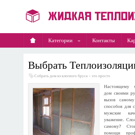
Категории
Контакты
Кар
Выбрать Теплоизоляци
Собрать дом из клееного бруса – это просто
Настоящему 
дом своими ру
вызов самом
способов для 
мужские кач
уважение. Сло
самому? Сто
помощи проф