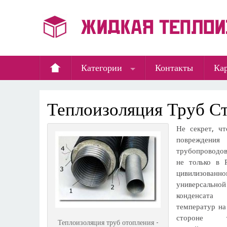
Категории
Контакты
Кар
Теплоизоляция Труб С
Не секрет, ч
поврежден
трубопроводо
не только в 
цивилизован
универсаль
конденсата
температур на
стороне т
Теплоизоляция труб отопления -